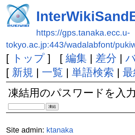
InterWikiSand
https://gps.tanaka.ecc.u-
tokyo.ac.jp:443/wadalabfont/puki
[
トップ
] [
編集
|
差分
|
[
新規
|
一覧
|
単語検索
|
最
凍結用のパスワードを入
Site admin:
ktanaka