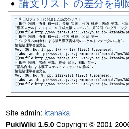
論文リスト の差分を削
 * 和田研フォントに関連した論文のリスト

 - 田中 哲朗, 石井 裕一郎, 長橋 賢児, 竹内 幹雄, 岩崎 英哉, 和田 
 "漢字スケルトンフォントの生成支援システム", 第32回プログラミングシンポジウム
 [[PDFfile:http://www.tanaka.ecc.u-tokyo.ac.jp/~ktanaka/pa
 - 田中 哲朗, 石井 裕一郎, 竹内 幹雄, 和田 英一 :

 "プログラム肉付けによる複数漢字書体間のスケルトンデータの共有",

 情報処理学会論文誌,

 Vol. 36, No. 1, pp. 177 -- 187 (1995) (Japanese),

 [[abstract:http://www.ipsj.or.jp/members//Journal/Jpn/360
 [[PDFfile:http://www.tanaka.ecc.u-tokyo.ac.jp/~ktanaka/pa
 - 田中 哲朗, 岩崎 英哉, 長橋 賢児, 和田 英一,

 "部品合成による漢字スケルトンフォントの作成",

 情報処理学会論文誌,

 Vol. 36. No. 9, pp. 2122-2131 (1995) (Japanese),

 [[abstract:http://www.ipsj.or.jp/members//Journal/Jpn/360
 [[PDFfile:http://www.tanaka.ecc.u-tokyo.ac.jp/~ktanaka/pa
Site admin:
ktanaka
PukiWiki 1.5.0
Copyright © 2001-20