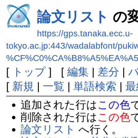
論文リスト
の
https://gps.tanaka.ecc.u-
tokyo.ac.jp:443/wadalabfont/pukiw
%CF%C0%CA%B8%A5%EA%A5
[
トップ
] [
編集
|
差分
|
[
新規
|
一覧
|
単語検索
|
最
追加された行は
この色
削除された行は
この色
論文リスト
へ行く。