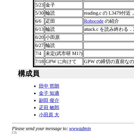
5/23
金子
5/30
輪読
reading.c の L3479付近，
6/6
疋田
Robocode
の紹介
6/13
輪読
attack.c を読み
6/20
小田原
6/27
輪読
7/4
未定(武市研 M1?)
7/18
GPW に向けて
GPW の締切の直前
構成員
田中 哲朗
金子 知適
副田 俊介
疋田 敏郎
小田原 大
Please send your message to:
wwwadmin