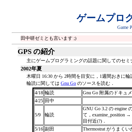
ゲームプロ
Game P
田中研ゼミとも言います ;)
GPS の紹介
主にゲームプログラミングの話題に関してのセミ
2002年夏
木曜日 16:30 から 2時間を目安に，1週間おき
輪読に関しては
Gnu Go
のソースを読む．
4/18
輪読
Gnu Go 附属のドキュ
4/25
田中
GNU Go 3.2 の eng
5/9
輪読
て，examine_positio
目付近(?)．
5/16
副田
Thermostrat がう