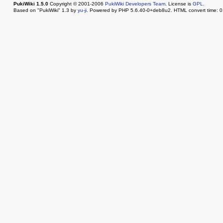
PukiWiki 1.5.0
Copyright © 2001-2006
PukiWiki Developers Team
. License is
GPL
.
Based on "PukiWiki" 1.3 by
yu-ji
. Powered by PHP 5.6.40-0+deb8u2. HTML convert time: 0