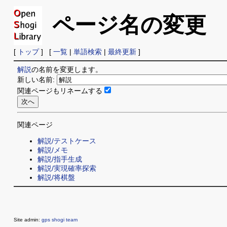
ページ名の変更
[
トップ
] [
一覧
|
単語検索
|
最終更新
]
解説
の名前を変更します。
新しい名前:
関連ページもリネームする
関連ページ
解説/テストケース
解説/メモ
解説/指手生成
解説/実現確率探索
解説/将棋盤
Site admin:
gps shogi team