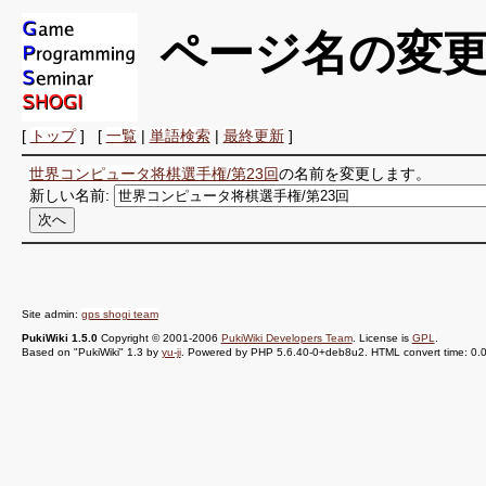
ページ名の変
[
トップ
] [
一覧
|
単語検索
|
最終更新
]
世界コンピュータ将棋選手権/第23回
の名前を変更します。
新しい名前:
Site admin:
gps shogi team
PukiWiki 1.5.0
Copyright © 2001-2006
PukiWiki Developers Team
. License is
GPL
.
Based on "PukiWiki" 1.3 by
yu-ji
. Powered by PHP 5.6.40-0+deb8u2. HTML convert time: 0.0