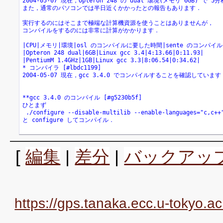
2004-05-07 現在，Opteron 248 の dual 環境(メモリ 6GB) で
また，通常のパソコンでは半日近くかかったとの報告もあります．
実行するのにはそこまで極端な計算機資源を使うことはありませんが，
コンパイルをするのには非常に計算がかかります．
|CPU|メモリ|環境|osl のコンパイルに要した時間|sente のコンパイ
|Opteron 248 dual|6GB|Linux gcc 3.4|4:13.66|0:11.93|
|PentiumM 1.4GHz|1GB|Linux gcc 3.3|8:06.54|0:34.62|
* コンパイラ [#lbdc1199]
2004-05-07 現在，gcc 3.4.0 でコンパイルすることを確認しています
**gcc 3.4.0 のコンパイル [#g5230b5f]
ひとまず
 ./configure --disable-multilib --enable-languages="c,c++
と configure してコンパイル．
[
編集
|
差分
|
バックアッ
https://gps.tanaka.ecc.u-tokyo.