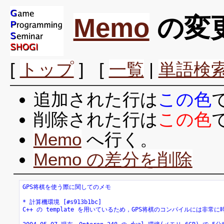
Memo
の変
[
トップ
] [
一覧
|
単語検
追加された行は
この色
削除された行は
この色
Memo
へ行く。
Memo の差分を削除
GPS将棋を使う際に関してのメモ
* 計算機環境 [#s913b1bc]
C++ の template を用いているため，GPS将棋のコンパイルには非常