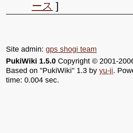
ース
]
Site admin:
gps shogi team
PukiWiki 1.5.0
Copyright © 2001-20
Based on "PukiWiki" 1.3 by
yu-ji
. Pow
time: 0.004 sec.