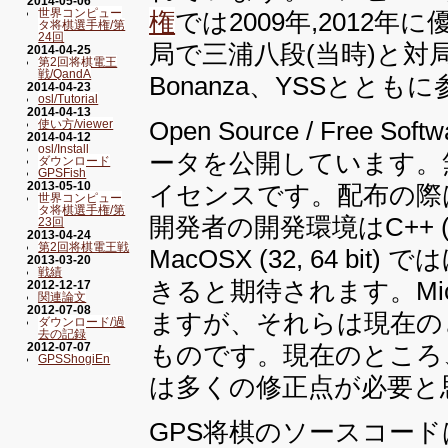
2014-05-06
世界コンピュー
権
では2009年,2012
タ将棋選手権/第
24回
局で三浦八段(当時)と対
2014-04-25
第2回将棋電王
戦/QandA
Bonanza、YSSとと
2014-04-23
osl/Tutorial
2014-04-13
Open Source / Free So
使い方/viewer
2014-04-12
osl/Install
ータを公開しています。
ダウンロード
GPSFish
2013-05-10
イセンスです。配布の際
世界コンピュー
タ将棋選手権/第
開発者の開発環境はC++ (gcc 4
23回
2013-04-24
第2回将棋電王戦
MacOSX (32, 64 
2013-03-20
戦績
きると期待されます。Micr
2012-12-17
関連論文
2012-07-08
ますが、それらは現在のと
ダウンロード/過
去の記録
2012-07-07
ものです。現在のところ、Mi
GPSShogiEn
は多くの修正点が必要と
GPS将棋のソースコー