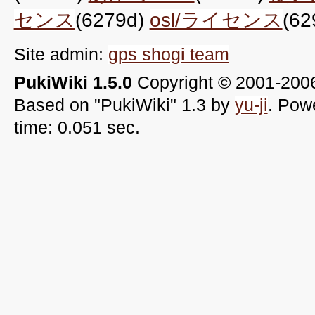
センス
(6279d)
osl/ライセンス
(62
Site admin:
gps shogi team
PukiWiki 1.5.0
Copyright © 2001-20
Based on "PukiWiki" 1.3 by
yu-ji
. Pow
time: 0.051 sec.