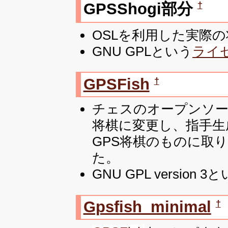
†
GPSShogi部分
OSLを利用した実際
GNU GPLという
ライ
†
GPSFish
チェスのオープンソ
将棋に変更し、指手生
GPS将棋のものに取
た。
GNU GPL versio
†
Gpsfish_minimal