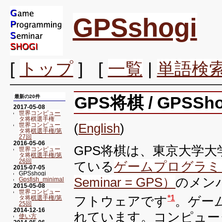
GPSshogi
[
トップ
] [
一覧
|
単語検
GPS将棋 / GPSSh
最新の20件
2017-05-08
世界コンピュー
タ将棋選手権
(
English
)
世界コンピュー
タ将棋選手権/第
27回
2016-05-06
GPS将棋は、東京大学
世界コンピュー
タ将棋選手権/第
26回
ている
ゲームプログラミング
2015-07-05
GPSshogi
Seminar = GPS）
のメン
Gpsfish_minimal
2015-05-08
世界コンピュー
フトウェアです
。ゲー
*1
タ将棋選手権/第
25回
2014-12-16
れています。コンピュー
使い方